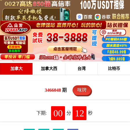
加拿大
加拿大西
台湾
比特币
3466048
期
咪牌
00
12
下期:
分
秒