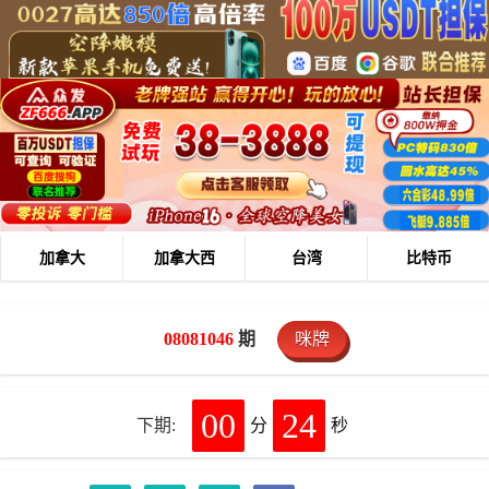
加拿大
加拿大西
台湾
比特币
08081046
期
咪牌
00
24
下期:
分
秒