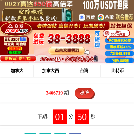
加拿大
加拿大西
台湾
比特币
3466719
期
咪牌
01
50
下期:
分
秒