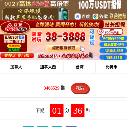
加拿大
加拿大西
台湾
比特币
3466529
期
咪牌
01
36
下期:
分
秒