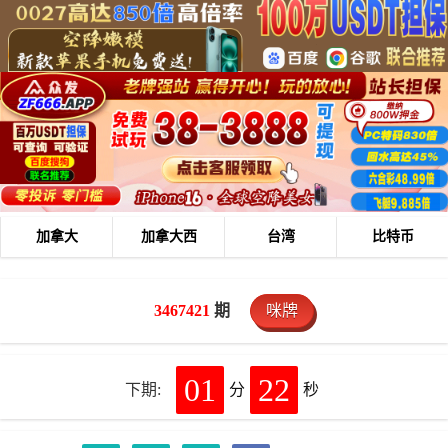
加拿大
加拿大西
台湾
比特币
3467421
期
咪牌
01
22
下期:
分
秒