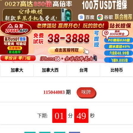
加拿大
加拿大西
台湾
比特币
115044083
期
咪牌
01
48
下期:
分
秒