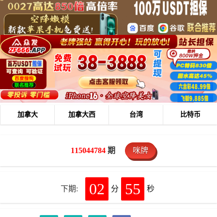
加拿大
加拿大西
台湾
比特币
115044784
期
咪牌
02
55
下期:
分
秒