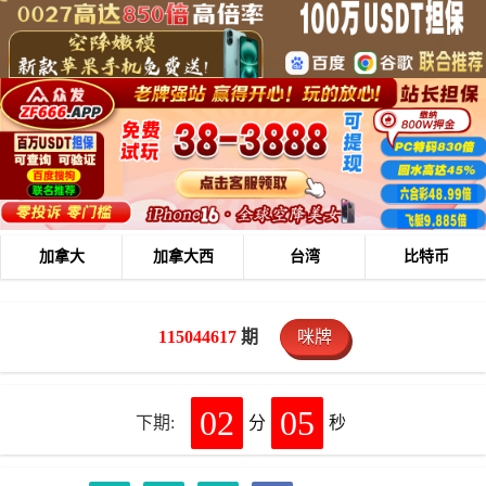
加拿大
加拿大西
台湾
比特币
115044617
期
咪牌
02
04
下期:
分
秒